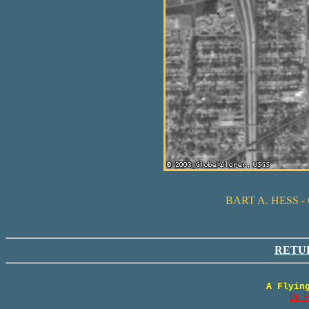
BART A. HESS 
RETU
A Flyin
Dr. 